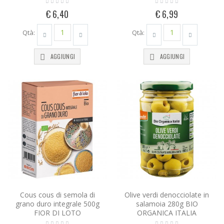
€ 6,40
€ 6,99
Qtà:
Qtà:
AGGIUNGI
AGGIUNGI
Cous cous di semola di
Olive verdi denocciolate in
grano duro integrale 500g
salamoia 280g BIO
FIOR DI LOTO
ORGANICA ITALIA