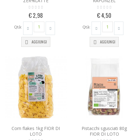
ZER%LATTE
RAPUNZEL
€ 2,98
€ 4,50
Qtà:
Qtà:
AGGIUNGI
AGGIUNGI
Corn flakes 1kg FIOR DI
Pistacchi sgusciati 80g
LOTO
FIOR DI LOTO