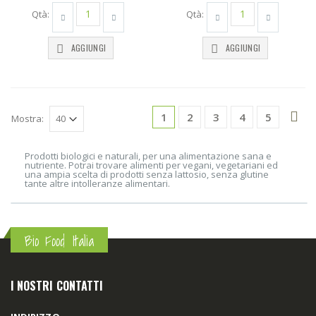
Qtà:
Qtà:
AGGIUNGI
AGGIUNGI
1
2
3
4
5
Mostra:
Prodotti biologici e naturali, per una alimentazione sana e
nutriente. Potrai trovare alimenti per vegani, vegetariani ed
una ampia scelta di prodotti senza lattosio, senza glutine
tante altre intolleranze alimentari.
Bio Food Italia
I NOSTRI CONTATTI