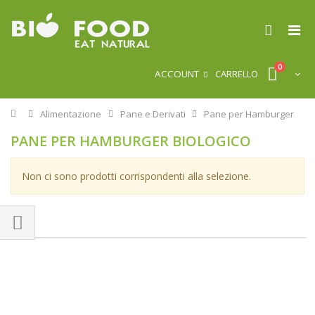
0
ACCOUNT
CARRELLO
Home
Alimentazione
Pane e Derivati
Pane per Hamburger
PANE PER HAMBURGER BIOLOGICO
Non ci sono prodotti corrispondenti alla selezione.