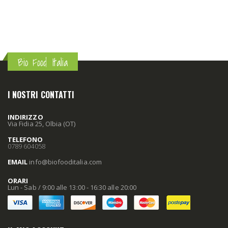
Bio Food Italia
I NOSTRI CONTATTI
INDIRIZZO
Via Fidia 25, Olbia (OT)
TELEFONO
0789 604058
EMAIL
info
@biofooditalia
.com
ORARI
Lun - Sab / 9:00 alle 13:00 - 16:30 alle 20:00