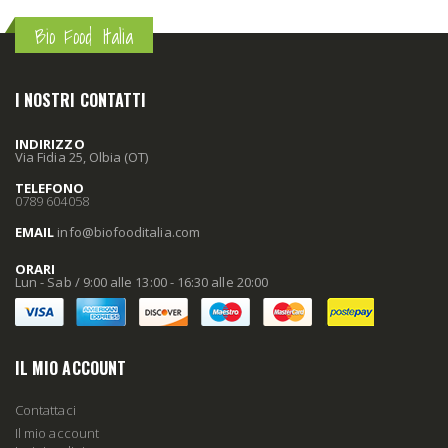
Bio Food Italia
I NOSTRI CONTATTI
INDIRIZZO
Via Fidia 25, Olbia (OT)
TELEFONO
0789 604058
EMAIL
info
@biofooditalia
.com
ORARI
Lun - Sab / 9:00 alle 13:00 - 16:30 alle 20:00
IL MIO ACCOUNT
Contattaci
Il mio account