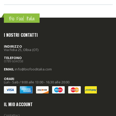
Bio Food Italia
I NOSTRI CONTATTI
INDIRIZZO
Via Fidia 25, Olbia (OT)
TELEFONO
0789 604058
EMAIL
info
@biofooditalia
.com
ORARI
Lun - Sab / 9:00 alle 13:00 - 16:30 alle 20:00
IL MIO ACCOUNT
Contattaci