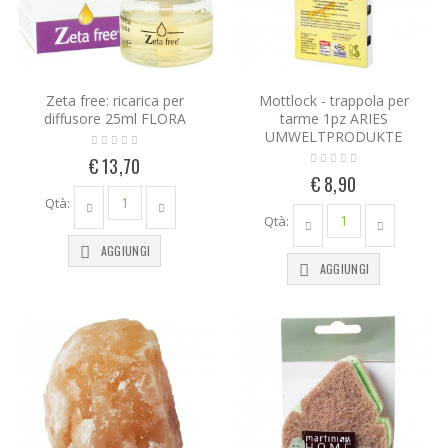
Zeta free: ricarica per
Mottlock - trappola per
diffusore 25ml FLORA
tarme 1pz ARIES
UMWELTPRODUKTE
€ 13,70
€ 8,90
Qtà:
Qtà:
AGGIUNGI
AGGIUNGI