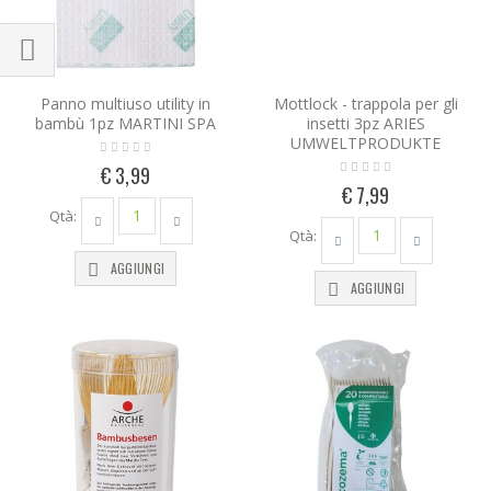
Panno multiuso utility in
Mottlock - trappola per gli
bambù 1pz MARTINI SPA
insetti 3pz ARIES
UMWELTPRODUKTE
€ 3,99
€ 7,99
Qtà:
Qtà:
AGGIUNGI
AGGIUNGI