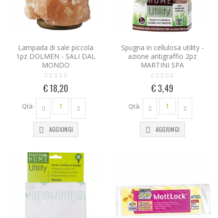
Lampada di sale piccola
Spugna in cellulosa utility -
1pz DOLMEN - SALI DAL
azione antigraffio 2pz
MONDO
MARTINI SPA
€ 18,20
€ 3,49
Qtà:
Qtà:
AGGIUNGI
AGGIUNGI