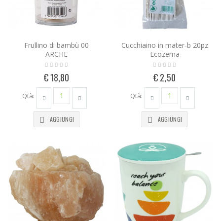
Frullino di bambù 00
Cucchiaino in mater-b 20pz
ARCHE
Ecozema
€ 18,80
€ 2,50
Qtà:
Qtà:
AGGIUNGI
AGGIUNGI