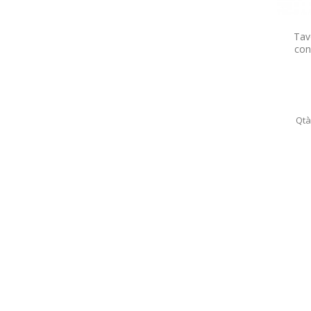
Tav
con
Qtà