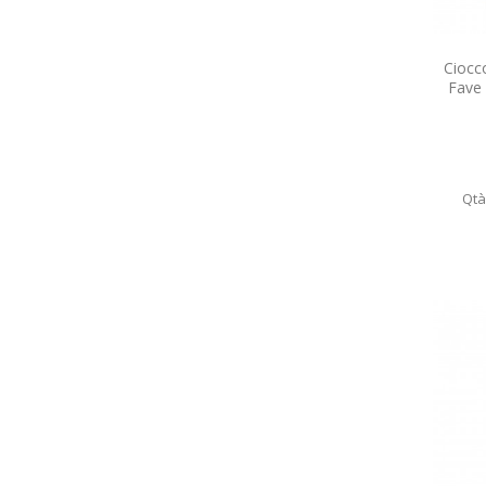
Ciocc
Fave
Qtà