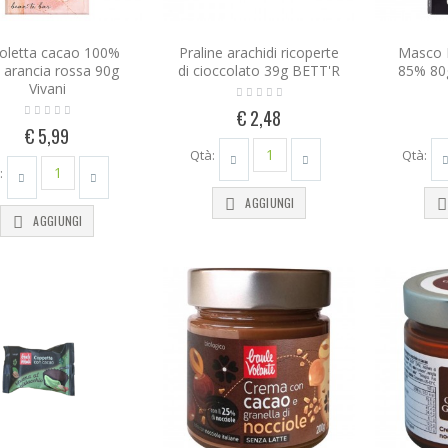
oletta cacao 100%
Praline arachidi ricoperte
Masco 
 arancia rossa 90g
di cioccolato 39g BETT'R
85% 80
Vivani
€ 2,48
€ 5,99
Qtà:
Qtà:
:
AGGIUNGI
AGGIUNGI