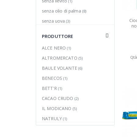
senza lievito
(1)
senza olio di palma
(8)
Cioc
senza uova
(3)
no
senza zuccheri aggiunti
(2)
PRODUTTORE
vegan
(23)
ALCE NERO
(1)
Qtà
ALTROMERCATO
(5)
BAULE VOLANTE
(6)
BENECOS
(1)
BETT'R
(1)
CACAO CRUDO
(2)
IL MODICANO
(5)
NATRULY
(1)
PROBIOS
(5)