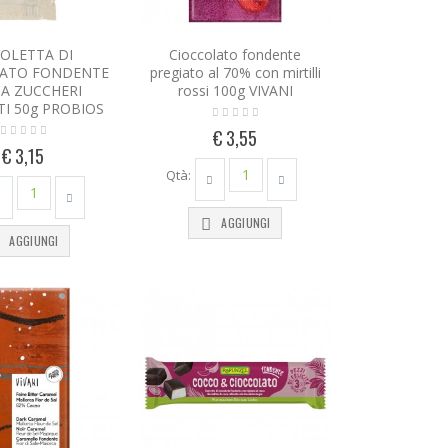
OLETTA DI
Cioccolato fondente
LATO FONDENTE
pregiato al 70% con mirtilli
A ZUCCHERI
rossi 100g VIVANI
I 50g PROBIOS
€ 3,55
€ 3,15
Qtà:
AGGIUNGI
AGGIUNGI