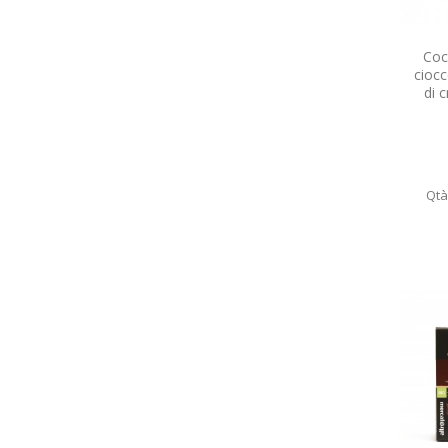
RAPUNZEL
(5)
SOTTOLESTELLE
(1)
Coc
VIVANI
(2)
ciocc
di 
Qtà