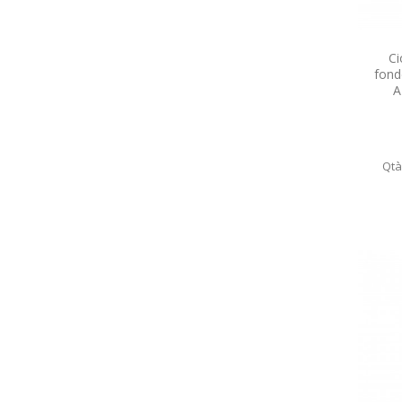
Ci
fond
A
Qtà