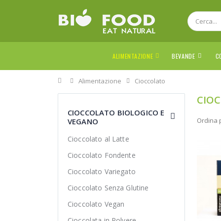
ALIMENTAZIONE
BEVANDE
C
Home
Alimentazione
Cioccolato
CIOC
CIOCCOLATO BIOLOGICO E
Ordina 
VEGANO
Cioccolato al Latte
Cioccolato Fondente
Cioccolato Variegato
Cioccolato Senza Glutine
Cioccolato Vegan
Cioccolata in Polvere