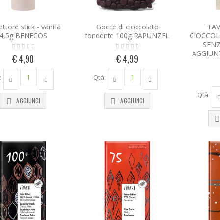
ttore stick - vanilla
Gocce di cioccolato
TAV
4,5g BENECOS
fondente 100g RAPUNZEL
CIOCCO
SENZ
AGGIUNT
€ 4,90
€ 4,99
:
Qtà:
Qtà:
AGGIUNGI
AGGIUNGI