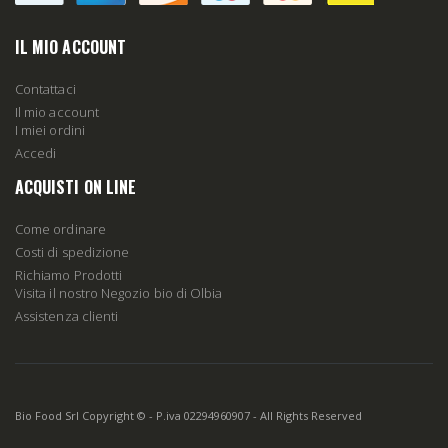
IL MIO ACCOUNT
Contattaci
Il mio account
I miei ordini
Accedi
ACQUISTI ON LINE
Come ordinare
Costi di spedizione
Richiamo Prodotti
Visita il nostro Negozio bio di Olbia
Assistenza clienti
Bio Food Srl Copyright © - P.iva 02294960907 - All Rights Reserved