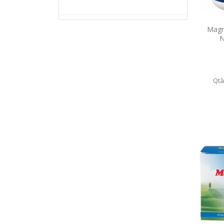
Magn
N
Qtà