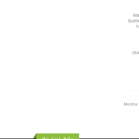
Ma
bust
N
Qtà
Mostra: