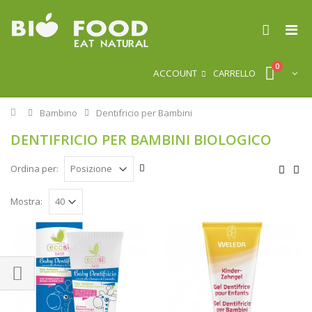
0
ACCOUNT
CARRELLO
Home
Bambino
Dentifricio per Bambini
DENTIFRICIO PER BAMBINI BIOLOGICO
Ordina per:
Mostra: