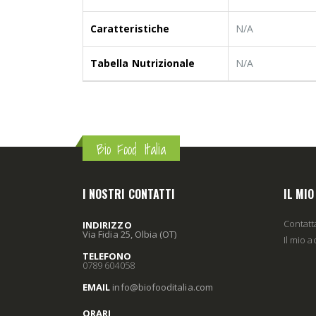
Caratteristiche
N/A
Tabella Nutrizionale
N/A
Bio Food Italia
I NOSTRI CONTATTI
IL MI
Contatt
INDIRIZZO
Via Fidia 25, Olbia (OT)
Il mio 
TELEFONO
0789 604058
EMAIL
info
@biofooditalia
.com
ORARI