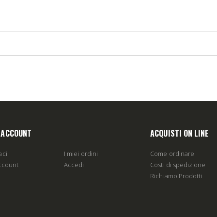
O ACCOUNT
ACQUISTI ON LINE
aci
I miei ordini
Come ordinare
account
Accedi
Costi di spedizione
Richiamo Prodotti