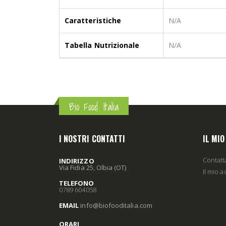
Caratteristiche
N/A
Tabella Nutrizionale
N/A
Bio Food Italia
I NOSTRI CONTATTI
IL MI
Contatt
INDIRIZZO
Via Fidia 25, Olbia (OT)
Il mio 
TELEFONO
0789 604058
EMAIL
info
@biofooditalia
.com
ORARI