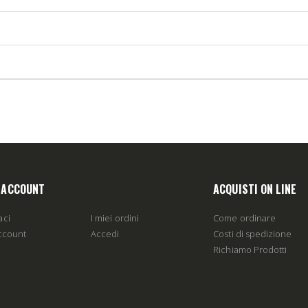
O ACCOUNT
ACQUISTI ON LINE
aci
I miei ordini
Come ordinare
account
Accedi
Costi di spedizione
Richiamo Prodotti