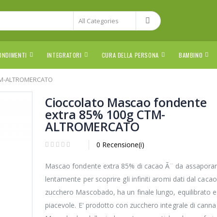
ONDIMENTI
INTEGRATORI
CURA DELLA PERSONA
BAMBINO
CTM-ALTROMERCATO
Cioccolato Mascao fondente
extra 85% 100g CTM-
ALTROMERCATO
0 Recensione(i)
Mascao fondente extra 85% di cacao Ã¨ da assapora
lentamente per scoprire gli infiniti aromi dati dal cacao
zucchero Mascobado, ha un finale lungo, equilibrato e
piacevole. E' prodotto con zucchero integrale di canna