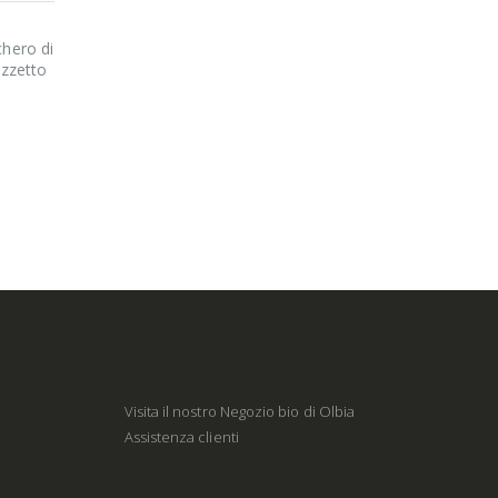
chero di
ezzetto
Visita il nostro Negozio bio di Olbia
Assistenza clienti