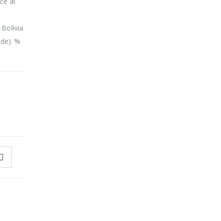
ce al
Bolivia
ade). %