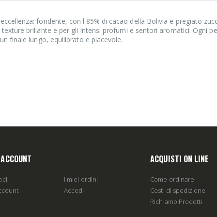
eccellenza: fondente, con l'85% di cacao della Bolivia e pregiato zuc
exture brillante e per gli intensi profumi e sentori aromatici. Ogni p
un finale lungo, equilibrato e piacevole.
O ACCOUNT
ACQUISTI ON LINE
aci
I miei ordini
Come ordinare
account
Accedi
Costi di spedizione
Richiamo Prodotti