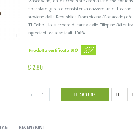
Mascobado, dalle ricche note aromatiche che conferis
cioccolato gusto e consistenza davvero unici. Il cacao
proviene dalla Repubblica Dominicana (Conacado) e/o 
(El Ceibo), lo zucchero di canna dalle Filippine (Alter tr
ingredienti equosolidali: 100%.
€ 2,80
AGGIUNGI
TAG
RECENSIONI