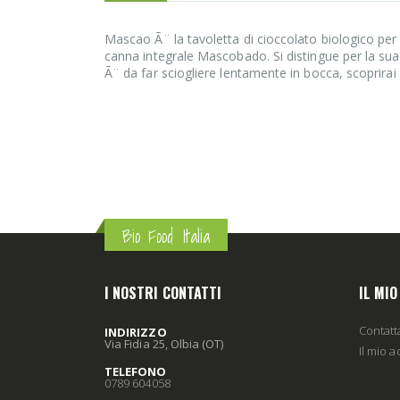
Mascao Ã¨ la tavoletta di cioccolato biologico per 
canna integrale Mascobado. Si distingue per la sua t
Ã¨ da far sciogliere lentamente in bocca, scoprirai 
Bio Food Italia
I NOSTRI CONTATTI
IL MI
Contatt
INDIRIZZO
Via Fidia 25, Olbia (OT)
Il mio 
TELEFONO
0789 604058