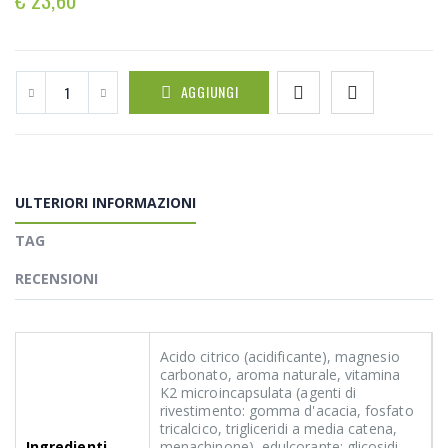
AGGIUNGI
ULTERIORI INFORMAZIONI
TAG
RECENSIONI
Acido citrico (acidificante), magnesio
carbonato, aroma naturale, vitamina
K2 microincapsulata (agenti di
rivestimento: gomma d'acacia, fosfato
tricalcico, trigliceridi a media catena,
Ingredienti
menachinone), edulcorante: glicosidi