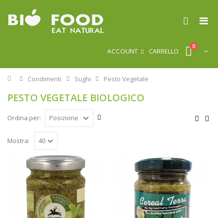
0
ACCOUNT
CARRELLO
Home
Condimenti
Sughi
Pesto Vegetale
PESTO VEGETALE BIOLOGICO
Ordina per:
Mostra: