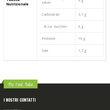
6 g
saturi
Nutrizionale
Carboidrati
3,7 g
di cui: zuccheri
0 g
Proteine
10 g
Sale
1,7 g
Bio Food Italia
I NOSTRI CONTATTI