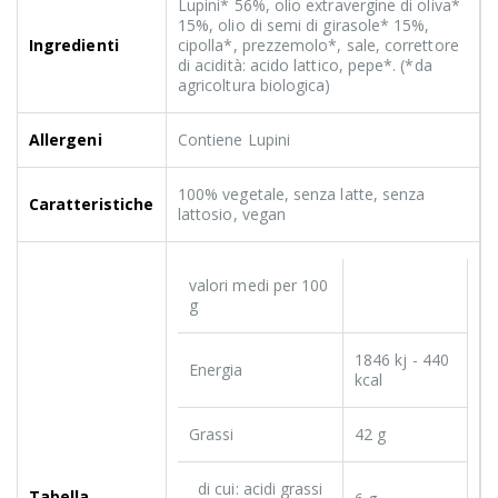
Lupini* 56%, olio extravergine di oliva*
15%, olio di semi di girasole* 15%,
Ingredienti
cipolla*, prezzemolo*, sale, correttore
di acidità: acido lattico, pepe*. (*da
agricoltura biologica)
Allergeni
Contiene Lupini
100% vegetale, senza latte, senza
Caratteristiche
lattosio, vegan
valori medi per 100
g
1846 kj - 440
Energia
kcal
Grassi
42 g
di cui: acidi grassi
Tabella