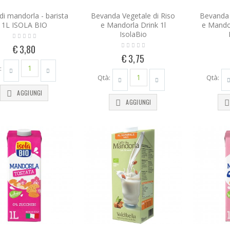
di mandorla - barista
Bevanda Vegetale di Riso
Bevanda 
1L ISOLA BIO
e Mandorla Drink 1l
e Mando
IsolaBio
€ 3,80
€ 3,75
:
Qtà:
Qtà:
AGGIUNGI
AGGIUNGI