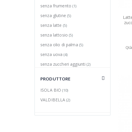
senza frumento
(1)
senza glutine
(5)
Latt
zuc
senza latte
(5)
senza lattosio
(5)
senza olio di palma
(5)
Qtà
senza uova
(4)
senza zuccheri aggiunti
(2)
vegan
(5)
PRODUTTORE
ISOLA BIO
(10)
VALDIBELLA
(2)