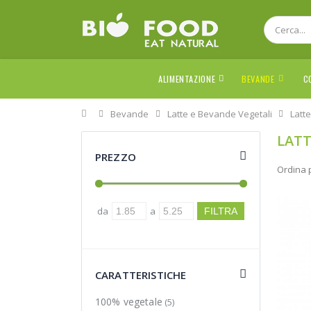
ALIMENTAZIONE
BEVANDE
C
Home
Bevande
Latte e Bevande Vegetali
Latt
LATT
PREZZO
Ordina 
da
a
CARATTERISTICHE
100% vegetale
(5)