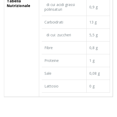
Tabella
di cui acidi grassi
Nutrizionale
0,9 g
polinsaturi
Carboidrati
13 g
di cui: zuccheri
5,5 g
Fibre
0,8 g
Proteine
1 g
Sale
0,08 g
Lattosio
0 g