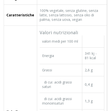
100% vegetale, senza glutine, senza
Caratteristiche
latte, senza lattosio, senza olio di
palma, senza uova, vegan
Valori nutrizionali
valori medi per 100 ml
341 kj -
Energia
81 kcal
Grassi
2,6 g
di cui: acidi grassi
0,4 g
saturi
di cui: acidi grassi
1,3 g
monoinsaturi