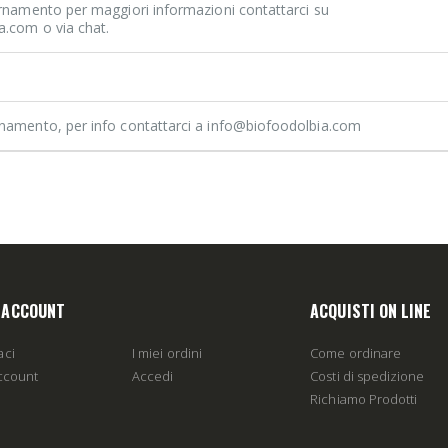
ornamento per maggiori informazioni contattarci su
a.com o via chat.
rnamento, per info contattarci a info@biofoodolbia.com
O ACCOUNT
ACQUISTI ON LINE
aci
I miei ordini
Come ordinare
account
Accedi
Costi di spedizione
Richiamo Prodotti