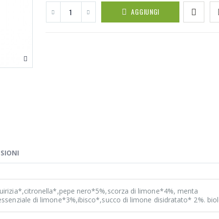
AGGIUNGI
SIONI
uirizia*,citronella*,pepe nero*5%,scorza di limone*4%, menta
essenziale di limone*3%,ibisco*,succo di limone disidratato* 2%. bio