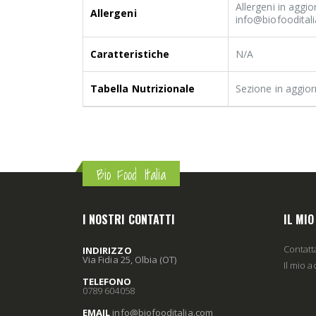
Allergeni in aggi
Allergeni
info@biofooditali
Caratteristiche
N/A
Tabella Nutrizionale
Sezione in aggio
Bio Food Italia
I NOSTRI CONTATTI
IL MI
Contatt
INDIRIZZO
Via Fidia 25, Olbia (OT)
Il mio 
TELEFONO
0789 604058
EMAIL
info
@biofooditalia
.com