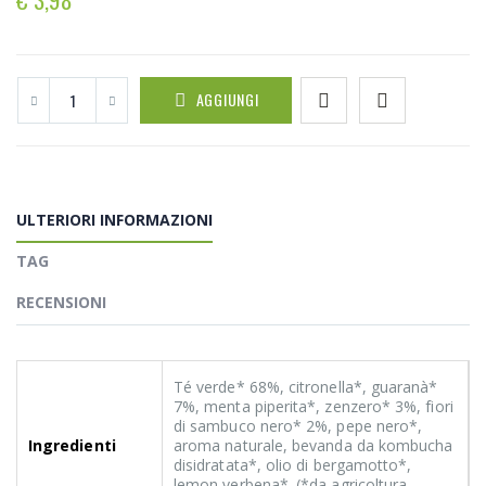
AGGIUNGI
ULTERIORI INFORMAZIONI
TAG
RECENSIONI
Té verde* 68%, citronella*, guaranà*
7%, menta piperita*, zenzero* 3%, fiori
di sambuco nero* 2%, pepe nero*,
Ingredienti
aroma naturale, bevanda da kombucha
disidratata*, olio di bergamotto*,
lemon verbena*. (*da agricoltura