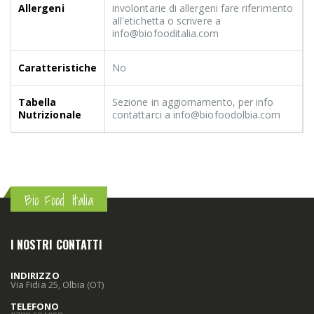
Allergeni
involontarie di allergeni fare riferimento
all'etichetta o scrivere a
info@biofooditalia.com
Caratteristiche
No
Tabella
Sezione in aggiornamento, per info
Nutrizionale
contattarci a info@biofoodolbia.com
Bio Food Italia
I NOSTRI CONTATTI
INDIRIZZO
Via Fidia 25, Olbia (OT)
TELEFONO