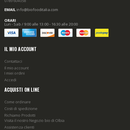
0789 604058
EMAIL
info
@biofooditalia
.com
ORARI
Lun - Sab / 9:00 alle 13:00 - 16:30 alle 20:00
IL MIO ACCOUNT
Contattaci
Il mio account
I miei ordini
Accedi
ACQUISTI ON LINE
Come ordinare
Costi di spedizione
Richiamo Prodotti
Visita il nostro Negozio bio di Olbia
Assistenza clienti