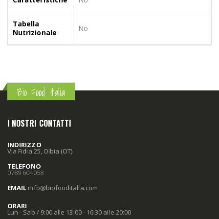
Tabella
No
Nutrizionale
Bio Food Italia
I NOSTRI CONTATTI
INDIRIZZO
Via Fidia 25, Olbia (OT)
TELEFONO
0789 604058
EMAIL
info
@biofooditalia
.com
ORARI
Lun - Sab / 9:00 alle 13:00 - 16:30 alle 20:00