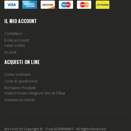
IL MIO ACCOUNT
Contattaci
Il mio account
I miei ordini
Accedi
ACQUISTI ON LINE
Come ordinare
Costi di spedizione
Richiamo Prodotti
Visita il nostro Negozio bio di Olbia
Assistenza clienti
Bio Food Srl Copyright © - P.iva 02294960907 - All Rights Reserved