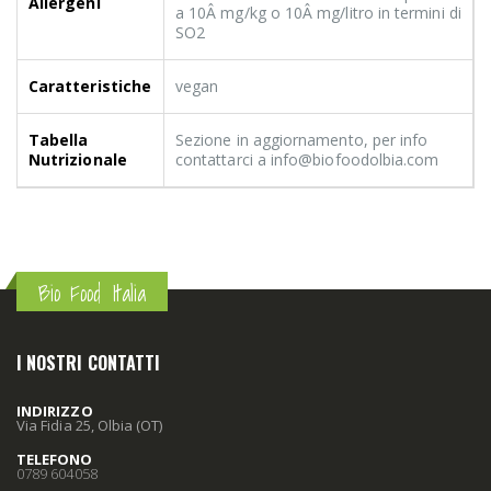
Allergeni
a 10Â mg/kg o 10Â mg/litro in termini di
SO2
Caratteristiche
vegan
Tabella
Sezione in aggiornamento, per info
Nutrizionale
contattarci a info@biofoodolbia.com
Bio Food Italia
I NOSTRI CONTATTI
INDIRIZZO
Via Fidia 25, Olbia (OT)
TELEFONO
0789 604058