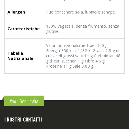
Allergeni
Può contenere soia, lupino e senape.
100% vegetale, senza frumento, senza
Caratteristiche
glutine
Valori nutrizionali medi per 100 g
Energia 350 kcal 1482 kJ Grassi 2,8 g di
Tabella
cui: acidi grassi saturi 1 g Carboidrati 68
Nutrizionale
g di cui: zuccheri 1 g Fibre 4,6 g
Proteine 11 g Sale 0,03 g
Bio Food Italia
I NOSTRI CONTATTI