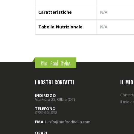
Caratteristiche
N/A
Tabella Nutrizionale
N/A
Bio Food Italia
I NOSTRI CONTATTI
IL MI
Contatt
INDIRIZZO
Via Fidia 25, Olbia (OT)
Il mio 
TELEFONO
0789 604058
EMAIL
info
@biofooditalia
.com
ORARI