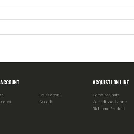
O ACCOUNT
ACQUISTI ON LINE
aci
I miei ordini
Come ordinare
account
Accedi
Costi di spedizione
Richiamo Prodotti