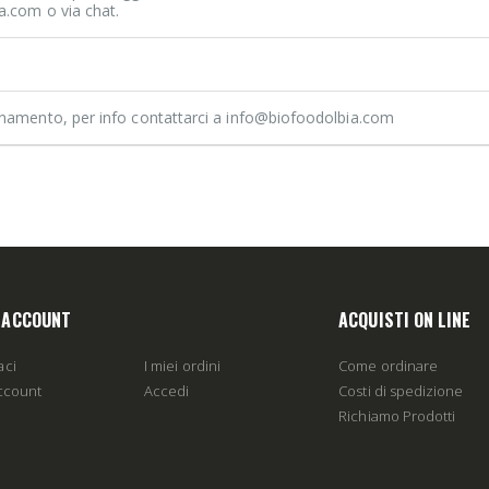
a.com o via chat.
rnamento, per info contattarci a info@biofoodolbia.com
O ACCOUNT
ACQUISTI ON LINE
aci
I miei ordini
Come ordinare
account
Accedi
Costi di spedizione
Richiamo Prodotti