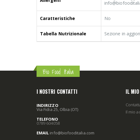
Allergeni
info@biofooditali
Caratteristiche
No
Tabella Nutrizionale
Sezione in aggio
Bio Food Italia
I NOSTRI CONTATTI
IL MI
Contatt
INDIRIZZO
Via Fidia 25, Olbia (OT)
Il mio 
TELEFONO
0789 604058
EMAIL
info
@biofooditalia
.com