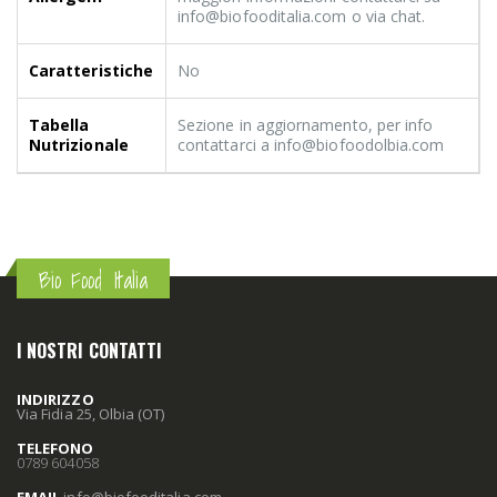
info@biofooditalia.com o via chat.
Caratteristiche
No
Tabella
Sezione in aggiornamento, per info
Nutrizionale
contattarci a info@biofoodolbia.com
Bio Food Italia
I NOSTRI CONTATTI
INDIRIZZO
Via Fidia 25, Olbia (OT)
TELEFONO
0789 604058
EMAIL
info
@biofooditalia
.com