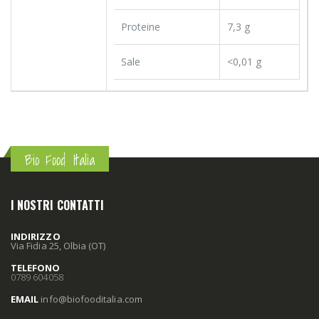
Proteine
7,3 g
Sale
<0,01 g
Bio Food Italia
I NOSTRI CONTATTI
INDIRIZZO
Via Fidia 25, Olbia (OT)
TELEFONO
0789 604058
EMAIL
info
@biofooditalia
.com