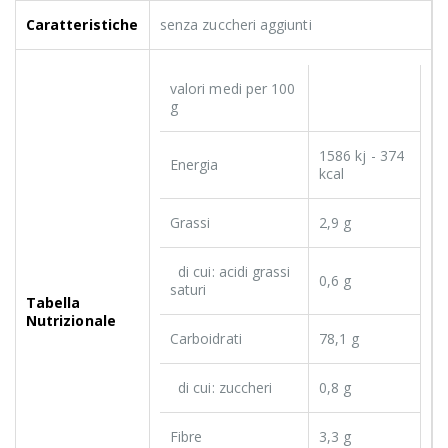
Caratteristiche
senza zuccheri aggiunti
valori medi per 100
g
1586 kj - 374
Energia
kcal
Grassi
2,9 g
di cui: acidi grassi
0,6 g
saturi
Tabella
Nutrizionale
Carboidrati
78,1 g
di cui: zuccheri
0,8 g
Fibre
3,3 g