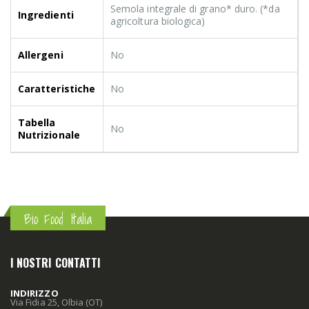
Semola integrale di grano* duro. (*da
Ingredienti
agricoltura biologica)
Allergeni
No
Caratteristiche
No
Tabella
No
Nutrizionale
Bio Food Italia
I NOSTRI CONTATTI
INDIRIZZO
Via Fidia 25, Olbia (OT)