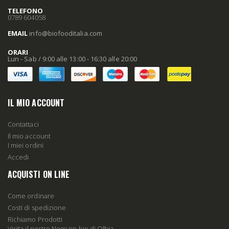
TELEFONO
0789 604058
EMAIL
info
@biofooditalia
.com
ORARI
Lun - Sab / 9:00 alle 13:00 - 16:30 alle 20:00
IL MIO ACCOUNT
Contattaci
Il mio account
I miei ordini
Accedi
ACQUISTI ON LINE
Come ordinare
Costi di spedizione
Richiamo Prodotti
Visita il nostro Negozio bio di Olbia