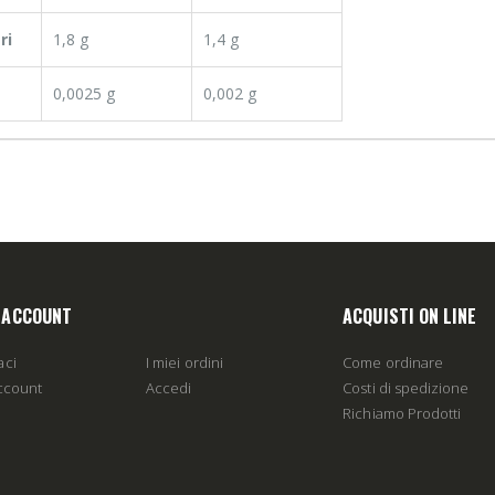
ri
1,8 g
1,4 g
0,0025 g
0,002 g
O ACCOUNT
ACQUISTI ON LINE
aci
I miei ordini
Come ordinare
account
Accedi
Costi di spedizione
Richiamo Prodotti