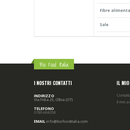
Fibre alimenta
Sale
Bio Food Italia
I NOSTRI CONTATTI
IL MI
Contatt
INDIRIZZO
Via Fidia 25, Olbia (OT)
Il mio 
TELEFONO
0789 604058
EMAIL
info
@biofooditalia
.com