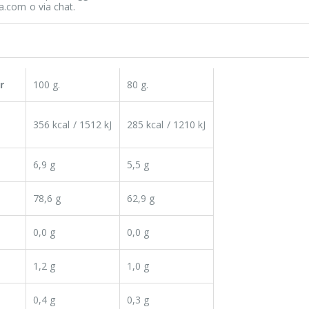
a.com o via chat.
r
100 g.
80 g.
356 kcal / 1512 kJ
285 kcal / 1210 kJ
6,9 g
5,5 g
78,6 g
62,9 g
i
0,0 g
0,0 g
1,2 g
1,0 g
0,4 g
0,3 g