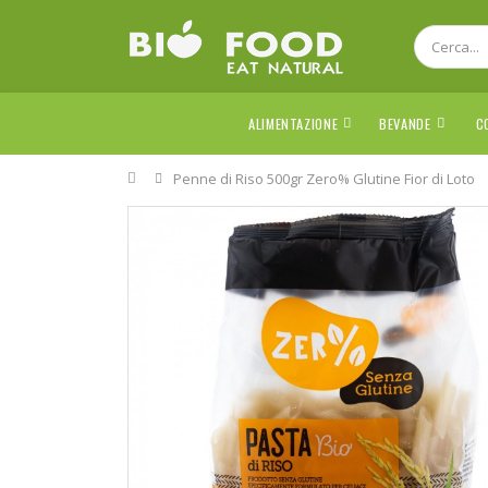
ALIMENTAZIONE
BEVANDE
C
Home
Penne di Riso 500gr Zero% Glutine Fior di Loto