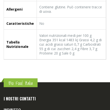
Contiene glutine. Può contenere tracce
Allergeni
di uova.
Caratteristiche
No
Valori nutrizionali medi per 100 g
Energia 351 kcal 1483 kJ Grassi 4,2 g di
Tabella
cui: acidi grassi saturi 0,7 g Carboidrati
Nutrizionale
55 g di cui: zuccheri 2,4 g Fibre 3,7 g
Proteine 20 g Sale 0 g
Bio Food Italia
I NOSTRI CONTATTI
INDIRIZZO