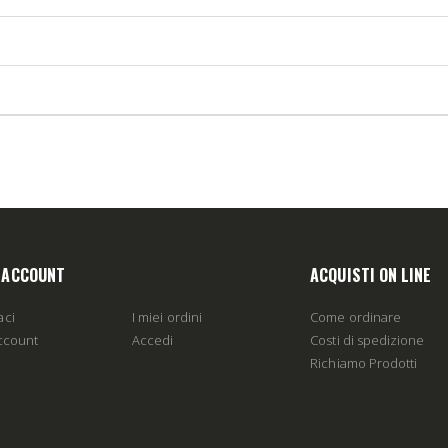
O ACCOUNT
ACQUISTI ON LINE
aci
I miei ordini
Come ordinare
account
Accedi
Costi di spedizione
Richiamo Prodotti