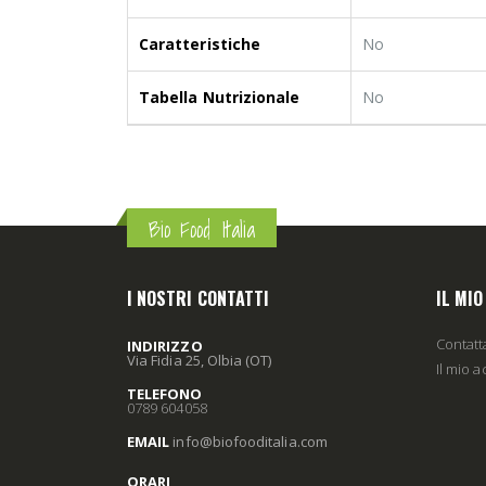
Caratteristiche
No
Tabella Nutrizionale
No
Bio Food Italia
I NOSTRI CONTATTI
IL MI
Contatt
INDIRIZZO
Via Fidia 25, Olbia (OT)
Il mio 
TELEFONO
0789 604058
EMAIL
info
@biofooditalia
.com
ORARI