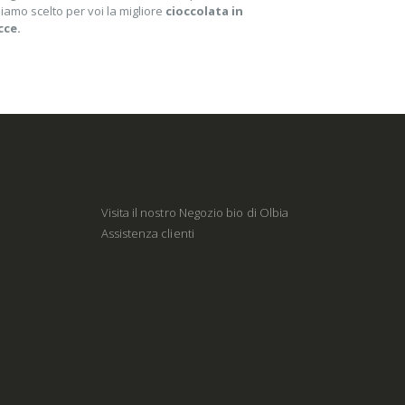
biamo scelto per voi la migliore
cioccolata in
cce.
Visita il nostro Negozio bio di Olbia
Assistenza clienti