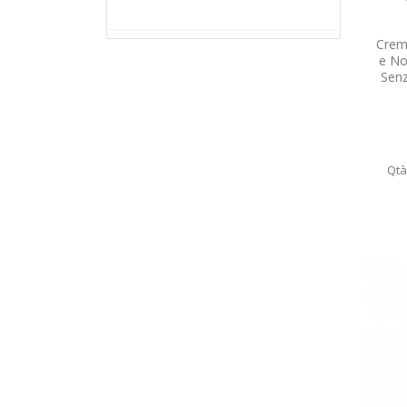
Crem
e No
Senz
Qtà