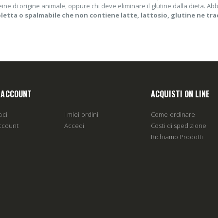
eine di origine animale, oppure chi deve eliminare il glutine dalla dieta. Ab
letta o spalmabile che non contiene latte, lattosio, glutine ne tra
O ACCOUNT
ACQUISTI ON LINE
aci
I miei ordini
Come ordinare
account
Accedi
Costi di spedizione
Richiamo Prodotti