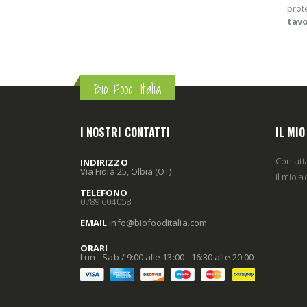
prot
tavo
Bio Food Italia
I NOSTRI CONTATTI
IL MI
Contatt
INDIRIZZO
Via Fidia 25, Olbia (OT)
Il mio 
TELEFONO
0789 604058
EMAIL
info
@biofooditalia
.com
ORARI
Lun - Sab / 9:00 alle 13:00 - 16:30 alle 20:00