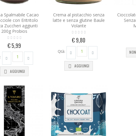
a Spalmabile Cacao
Crema al pistacchio senza
Cioccola
cciole con Eritritolo
latte e senza glutine Baule
Senza 
a Zuccheri aggiunti
Volante
M
200g Probios
€ 9,80
€ 5,99
Qtà:
NON
:
AGGIUNGI
AGGIUNGI