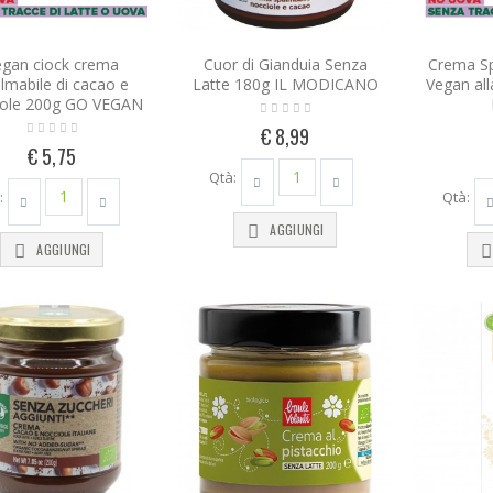
egan ciock crema
Cuor di Gianduia Senza
Crema Sp
lmabile di cacao e
Latte 180g IL MODICANO
Vegan al
iole 200g GO VEGAN
€ 8,99
€ 5,75
Qtà:
:
Qtà:
AGGIUNGI
AGGIUNGI