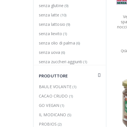
senza glutine
(9)
senza latte
(10)
V
spa
senza lattosio
(9)
nocc
senza lievito
(1)
senza olio di palma
(6)
Qtà
senza uova
(6)
senza zuccheri aggiunti
(1)
vegan
(8)
PRODUTTORE
BAULE VOLANTE
(1)
CACAO CRUDO
(1)
GO VEGAN
(1)
IL MODICANO
(5)
PROBIOS
(2)