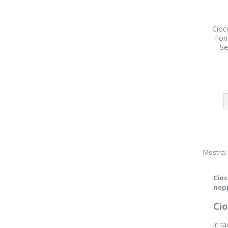
Cioc
Fon
Se
Mostra:
Cioc
nepp
Cio
In ta