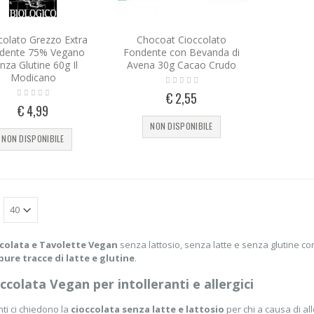
colato Grezzo Extra
Chocoat Cioccolato
dente 75% Vegano
Fondente con Bevanda di
nza Glutine 60g Il
Avena 30g Cacao Crudo
Modicano
€ 2,55
€ 4,99
NON DISPONIBILE
NON DISPONIBILE
colata e Tavolette Vegan
senza lattosio, senza latte e senza glutine con
ure tracce di latte e glutine
.
ccolata Vegan per intolleranti e allergici
nti ci chiedono la
cioccolata senza latte e lattosio
per chi a causa di a