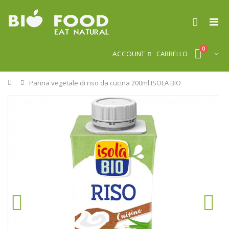
0
ACCOUNT
CARRELLO
Home
Panna vegetale di riso da cucina 200ml ISOLA BIO