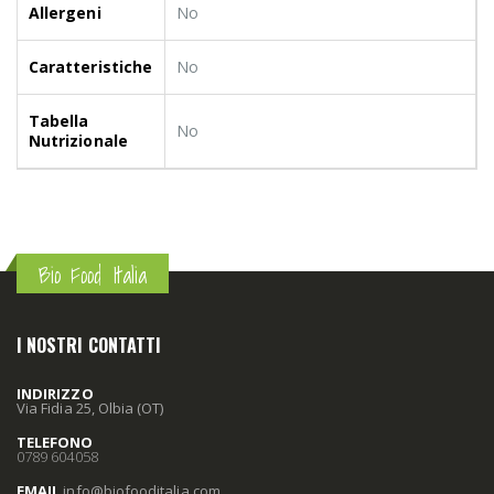
Allergeni
No
Caratteristiche
No
Tabella
No
Nutrizionale
Bio Food Italia
I NOSTRI CONTATTI
INDIRIZZO
Via Fidia 25, Olbia (OT)
TELEFONO
0789 604058
EMAIL
info
@biofooditalia
.com