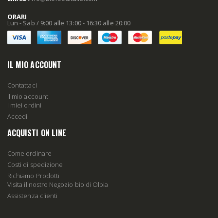
ORARI
Lun - Sab / 9:00 alle 13:00 - 16:30 alle 20:00
IL MIO ACCOUNT
Contattaci
Il mio account
I miei ordini
Accedi
ACQUISTI ON LINE
Come ordinare
Costi di spedizione
Richiamo Prodotti
Visita il nostro Negozio bio di Olbia
Assistenza clienti