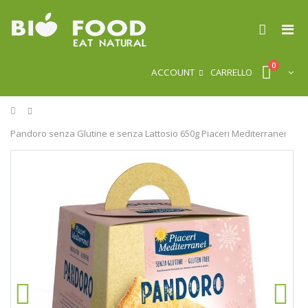
0
ACCOUNT
CARRELLO
Home
Pandoro senza Glutine e senza Lattosio 650g Piaceri Mediterranei