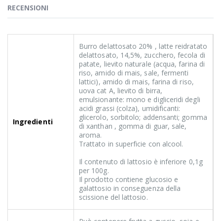
RECENSIONI
Burro delattosato 20% , latte reidratato
delattosato, 14,5%, zucchero, fecola di
patate, lievito naturale (acqua, farina di
riso, amido di mais, sale, fermenti
lattici), amido di mais, farina di riso,
uova cat A, lievito di birra,
emulsionante: mono e digliceridi degli
acidi grassi (colza), umidificanti:
glicerolo, sorbitolo; addensanti; gomma
Ingredienti
di xanthan , gomma di guar, sale,
aroma.
Trattato in superficie con alcool.
Il contenuto di lattosio è inferiore 0,1g
per 100g.
Il prodotto contiene glucosio e
galattosio in conseguenza della
scissione del lattosio.