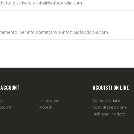
tichetta o scrivere a info@biofooditalia.com
rnamento, per info contattarci a info@biofoodolbia.com
O ACCOUNT
ACQUISTI ON LINE
aci
I miei ordini
Come ordinare
account
Accedi
Costi di spedizione
Richiamo Prodotti