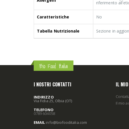
Allergeni
riferimento all'e
Caratteristiche
No
Tabella Nutrizionale
Sezione in aggio
Bio Food Italia
I NOSTRI CONTATTI
IL MI
Contatt
INDIRIZZO
Via Fidia 25, Olbia (OT)
Il mio 
TELEFONO
0789 604058
EMAIL
info
@biofooditalia
.com