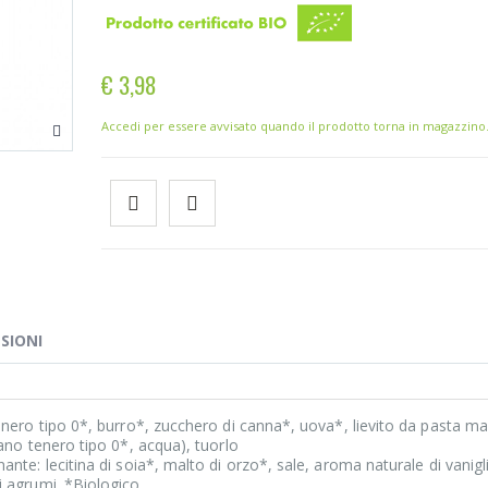
€ 3,98
Accedi per essere avvisato quando il prodotto torna in magazzino
SIONI
enero tipo 0*, burro*, zucchero di canna*, uova*, lievito da pasta m
rano tenero tipo 0*, acqua), tuorlo
nte: lecitina di soia*, malto di orzo*, sale, aroma naturale di vanigl
 agrumi. *Biologico.