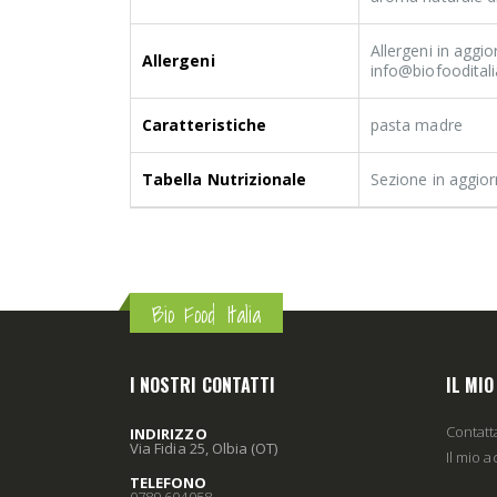
Allergeni in aggi
Allergeni
info@biofooditali
Caratteristiche
pasta madre
Tabella Nutrizionale
Sezione in aggio
Bio Food Italia
I NOSTRI CONTATTI
IL MI
Contatt
INDIRIZZO
Via Fidia 25, Olbia (OT)
Il mio 
TELEFONO
0789 604058