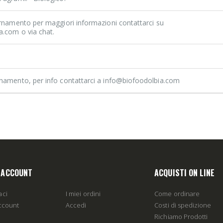
ornamento per maggiori informazioni contattarci su
a.com o via chat.
rnamento, per info contattarci a info@biofoodolbia.com
O ACCOUNT
ACQUISTI ON LINE
aci
I miei ordini
Come ordinare
account
Accedi
Costi di spedizione
Richiamo Prodotti