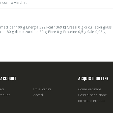
a.com o via chat.
i medi per 100 g Energia 322 kcal 1369 kJ Grassi 0 g di cui: acidi grassi
rati 80 g di cui: zuccheri 80 g Fibre 0 g Proteine 0,5 g Sale 0,03 g
O ACCOUNT
ACQUISTI ON LINE
aci
I miei ordini
Come ordinare
account
Accedi
Costi di spedizione
Richiamo Prodotti