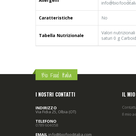
Allergeni
info@biofooditali
Caratteristiche
No
Valori nutrizional
Tabella Nutrizionale
saturi 0 g Carboid
Bio Food Italia
I NOSTRI CONTATTI
IL MI
Contatt
INDIRIZZO
Via Fidia 25, Olbia (OT)
Il mio 
TELEFONO
0789 604058
EMAIL
info
@biofooditalia
.com