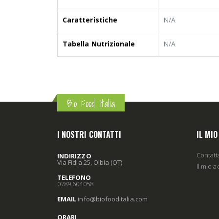
Caratteristiche
N/A
Tabella Nutrizionale
N/A
Bio Food Italia
I NOSTRI CONTATTI
IL MI
Contatt
INDIRIZZO
Via Fidia 25, Olbia (OT)
Il mio 
TELEFONO
0789 604058
EMAIL
info
@biofooditalia
.com
ORARI