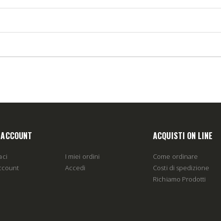
O ACCOUNT
ACQUISTI ON LINE
aci
I miei ordini
Come ordinare
account
Accedi
Costi di spedizione
Richiamo Prodotti