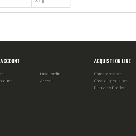
O ACCOUNT
ACQUISTI ON LINE
aci
I miei ordini
Come ordinare
account
Accedi
Costi di spedizione
Richiamo Prodotti