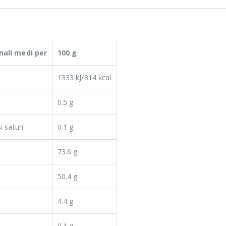
onali medi per
100 g
1333 kJ/314 kcal
0.5 g
i saturi
0.1 g
73.6 g
50.4 g
4.4 g
0.1 g