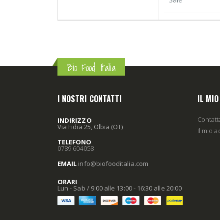
Bio Food Italia
I NOSTRI CONTATTI
IL MI
Contatt
INDIRIZZO
Via Fidia 25, Olbia (OT)
Il mio 
TELEFONO
0789 604058
EMAIL
info
@biofooditalia
.com
ORARI
Lun - Sab / 9:00 alle 13:00 - 16:30 alle 20:00