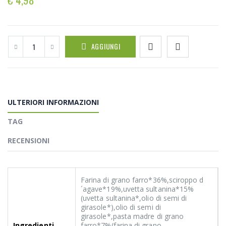
AGGIUNGI
ULTERIORI INFORMAZIONI
TAG
RECENSIONI
Farina di grano farro*36%,sciroppo d
´agave*19%,uvetta sultanina*15%
(uvetta sultanina*,olio di semi di
girasole*),olio di semi di
girasole*,pasta madre di grano
Ingredienti
farro*7%(farina di grano