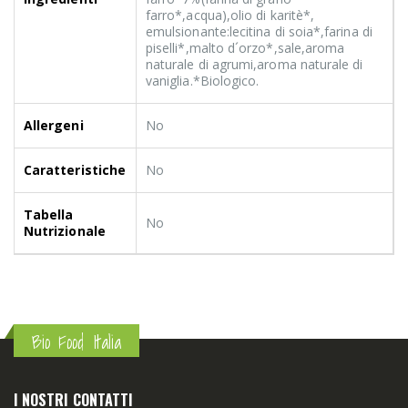
farro*,acqua),olio di karitè*,
emulsionante:lecitina di soia*,farina di
piselli*,malto d´orzo*,sale,aroma
naturale di agrumi,aroma naturale di
vaniglia.*Biologico.
Allergeni
No
Caratteristiche
No
Tabella
No
Nutrizionale
Bio Food Italia
I NOSTRI CONTATTI