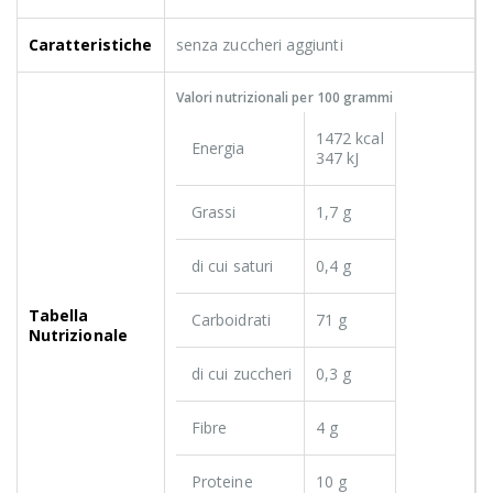
Caratteristiche
senza zuccheri aggiunti
Valori nutrizionali per 100 grammi
1472 kcal
Energia
347 kJ
Grassi
1,7 g
di cui saturi
0,4 g
Tabella
Carboidrati
71 g
Nutrizionale
di cui zuccheri
0,3 g
Fibre
4 g
Proteine
10 g