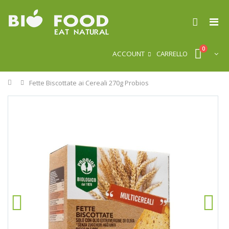
0
ACCOUNT
CARRELLO
Home
Fette Biscottate ai Cereali 270g Probios