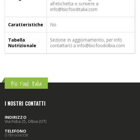
all'etichetta o scrivere a
info@biofooditalia.com
Caratteristiche
No
Tabella
Sezione in aggiornamento, per info
Nutrizionale
contattarci a info@biofoodolbia.com
Bio Food Italia
I NOSTRI CONTATTI
INDIRIZZO
Via Fidia 25, Olbia (OT)
TELEFONO
0789 604058