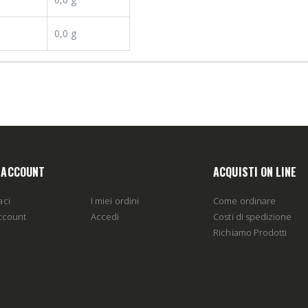
0,0 g
O ACCOUNT
ACQUISTI ON LINE
aci
I miei ordini
Come ordinare
account
Accedi
Costi di spedizione
Richiamo Prodotti