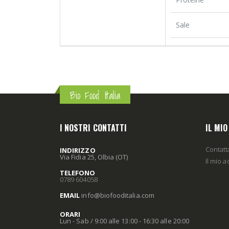
Sale
Bio Food Italia
I NOSTRI CONTATTI
IL MI
Contatt
INDIRIZZO
Via Fidia 25, Olbia (OT)
Il mio 
TELEFONO
0789 604058
EMAIL
info
@biofooditalia
.com
ORARI
Lun - Sab / 9:00 alle 13:00 - 16:30 alle 20:00