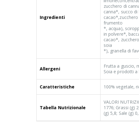
limoneconcentrato
zucchero di canna
canna*, succo di
Ingredienti
cacao*,zucchero di
frumento
*, acqua), scirop
in polvere*, bacc
cacao*, zucchero 
soia
*), granella di f
Frutta a guscio, 
Allergeni
Soia e prodotti a 
Caratteristiche
100% vegetale, r
VALORI NUTRIZION
Tabella Nutrizionale
1776; Grassi (g) 2
(g) 5,8; Sale (g) 0,