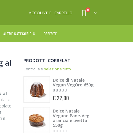
0
ACCOUNT
CARRELLO
ALTRE CATEGORIE
OFFERTE
PRODOTTI CORRELATI
 al
Controlla e
seleziona tutto
Dolce di Natale
Vegan VegOro 650g
 al
€ 22,00
atalizi
ccolato
Dolce Natale
a
Vegano Pane-Veg
 il
arancia e uvetta
550g