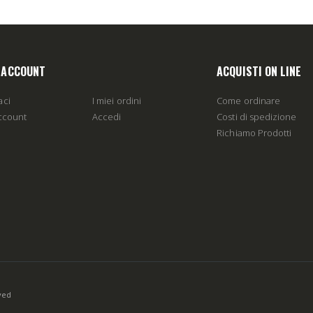
O ACCOUNT
ACQUISTI ON LINE
aci
I miei ordini
Come ordinare
account
Accedi
Costi di spedizione
Richiamo Prodotti
rved