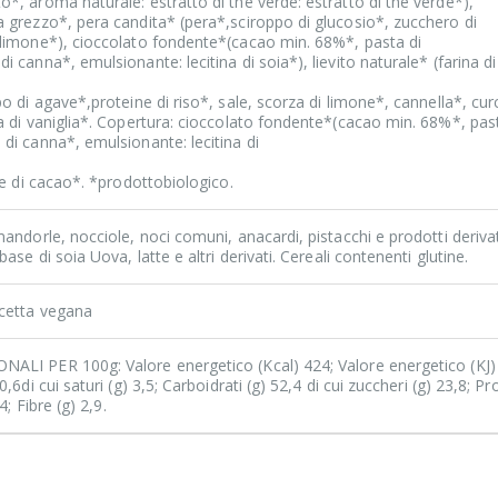
*, aroma naturale: estratto di the verde: estratto di the verde*),
 grezzo*, pera candita* (pera*,sciroppo di glucosio*, zucchero di
 limone*), cioccolato fondente*(cacao min. 68%*, pasta di
 canna*, emulsionante: lecitina di soia*), lievito naturale* (farina di
po di agave*,proteine di riso*, sale, scorza di limone*, cannella*, c
a di vaniglia*. Copertura: cioccolato fondente*(cacao min. 68%*, pas
di canna*, emulsionante: lecitina di
ave di cacao*. *prodottobiologico.
mandorle, nocciole, noci comuni, anacardi, pistacchi e prodotti derivat
base di soia Uova, latte e altri derivati. Cereali contenenti glutine.
icetta vegana
ALI PER 100g: Valore energetico (Kcal) 424; Valore energetico (KJ)
0,6di cui saturi (g) 3,5; Carboidrati (g) 52,4 di cui zuccheri (g) 23,8; Pr
4; Fibre (g) 2,9.