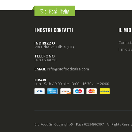
Bio Food Italia
I NOSTRI CONTATTI
IL MI
Contatt
INDIRIZZO
Via Fidia 25, Olbia (OT)
Il mio 
TELEFONO
0789 604058
EMAIL
info
@biofooditalia
.com
ORARI
Lun - Sab / 9:00 alle 13:00 - 16:30 alle 20:00
Bio Food Srl Copyright © - P.iva 02294960907 - All Rights Rese