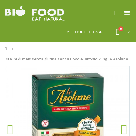
0
ACCOUNT
CARRELLO
Home
Ditalini di mais senza glutine senza uovo e lattosio 250g Le Asolane