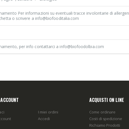
namento Per informazioni su eventuali tracce involontarie di allergen
tichetta o scrivere a info@biofooditalia.com
rnamento, per info contattarci a info@biofoodolbia.com
O ACCOUNT
ACQUISTI ON LINE
aci
I miei ordini
Come ordinare
account
Accedi
Costi di spedizione
Richiamo Prodotti