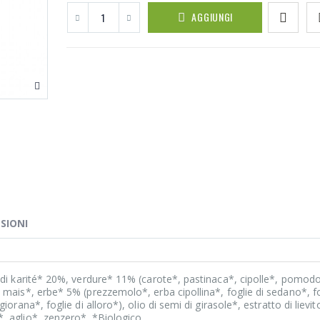
AGGIUNGI
SIONI
 di karité* 20%, verdure* 11% (carote*, pastinaca*, cipolle*, pomodo
 mais*, erbe* 5% (prezzemolo*, erba cipollina*, foglie di sedano*, f
giorana*, foglie di alloro*), olio di semi di girasole*, estratto di lievit
, aglio*, zenzero*. *Biologico