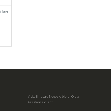
i fare
Visita il nostro Negozio bio di Olbia
Assistenza clienti