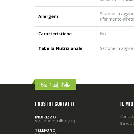
Sezione in aggior
Allergeni
riferimento all'e
Caratteristiche
No
Tabella Nutrizionale
Sezione in aggio
Bio Food Italia
I NOSTRI CONTATTI
IL MI
Contatt
INDIRIZZO
Via Fidia 25, Olbia (OT)
Il mio 
TELEFONO
0789 604058