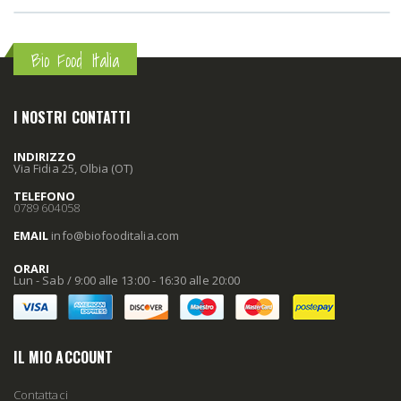
Bio Food Italia
I NOSTRI CONTATTI
INDIRIZZO
Via Fidia 25, Olbia (OT)
TELEFONO
0789 604058
EMAIL
info
@biofooditalia
.com
ORARI
Lun - Sab / 9:00 alle 13:00 - 16:30 alle 20:00
IL MIO ACCOUNT
Contattaci