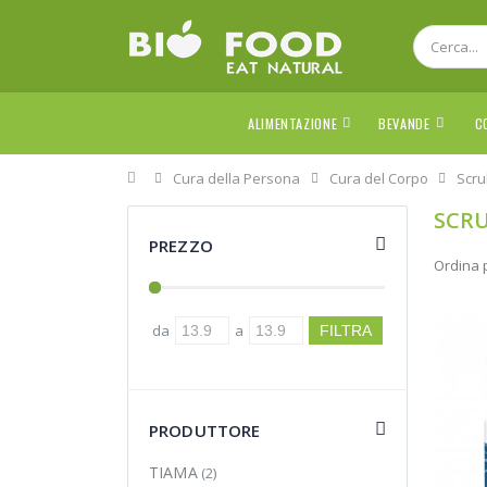
ALIMENTAZIONE
BEVANDE
C
Home
Cura della Persona
Cura del Corpo
Scru
SCRU
PREZZO
Ordina 
da
a
PRODUTTORE
TIAMA
(2)