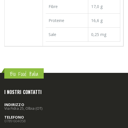
Fibre
17,0 g
Proteine
16,6 g
Sale
0,25 mg
Bio Food Italia
I NOSTRI CONTATTI
INDIRIZZO
Via Fidia 25, Olbia (OT)
TELEFONO
0789 604058