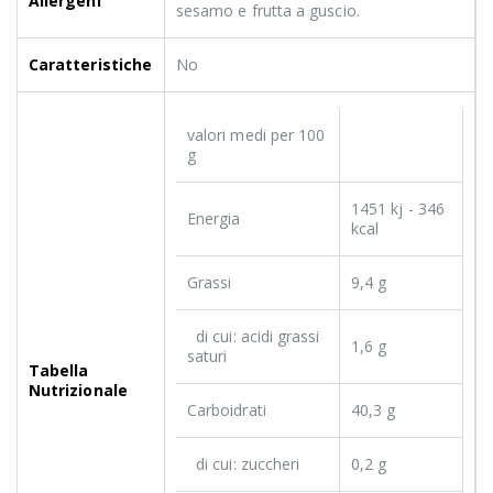
Allergeni
sesamo e frutta a guscio.
Caratteristiche
No
valori medi per 100
g
1451 kj - 346
Energia
kcal
Grassi
9,4 g
di cui: acidi grassi
1,6 g
saturi
Tabella
Nutrizionale
Carboidrati
40,3 g
di cui: zuccheri
0,2 g