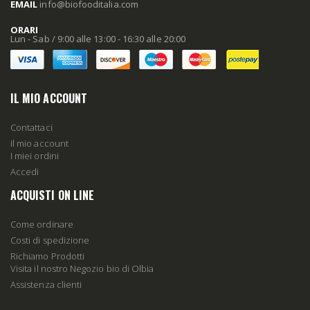
EMAIL
info
@biofooditalia
.com
ORARI
Lun - Sab / 9:00 alle 13:00 - 16:30 alle 20:00
IL MIO ACCOUNT
Contattaci
Il mio account
I miei ordini
Accedi
ACQUISTI ON LINE
Come ordinare
Costi di spedizione
Richiamo Prodotti
Visita il nostro Negozio bio di Olbia
Assistenza clienti