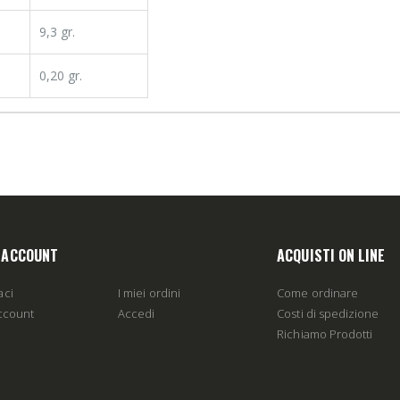
9,3 gr.
0,20 gr.
O ACCOUNT
ACQUISTI ON LINE
aci
I miei ordini
Come ordinare
account
Accedi
Costi di spedizione
Richiamo Prodotti