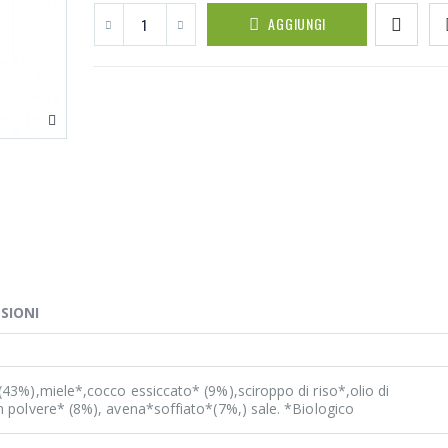
AGGIUNGI
SIONI
(43%),miele*,cocco essiccato* (9%),sciroppo di riso*,olio di
n polvere* (8%), avena*soffiato*(7%,) sale. *Biologico