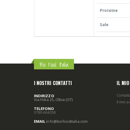
Proteine
Sale
Bio Food Italia
I NOSTRI CONTATTI
IL MI
Contatt
INDIRIZZO
Via Fidia 25, Olbia (OT)
Il mio 
TELEFONO
0789 604058
EMAIL
info
@biofooditalia
.com